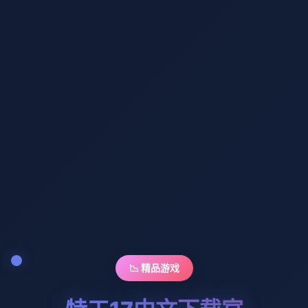
📉 精品游戏