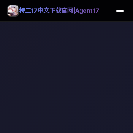
特工17中文下载官网|Agent17