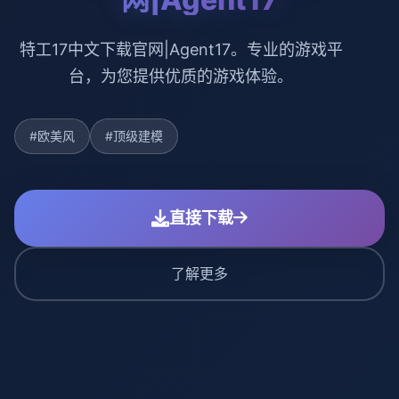
特工17中文下载官网|Agent17。专业的游戏平
台，为您提供优质的游戏体验。
#欧美风
#顶级建模
直接下载
了解更多