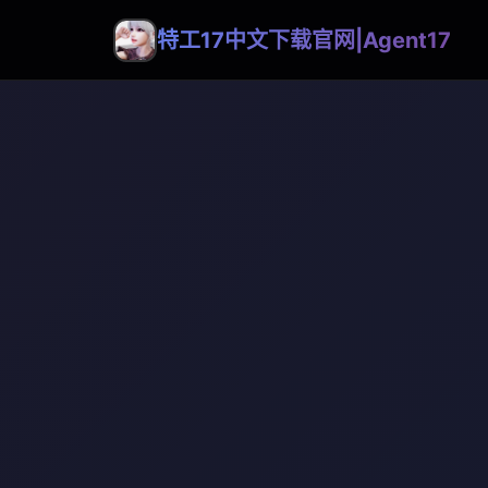
特工17中文下载官网|Agent17