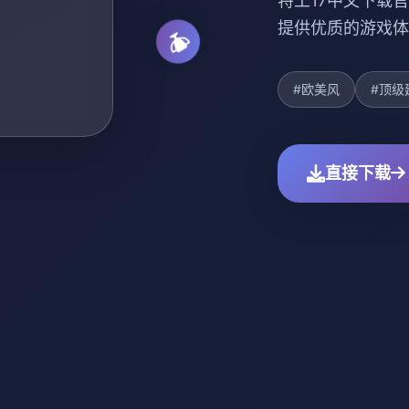
特工17中文下载官
提供优质的游戏体
#欧美风
#顶级
直接下载