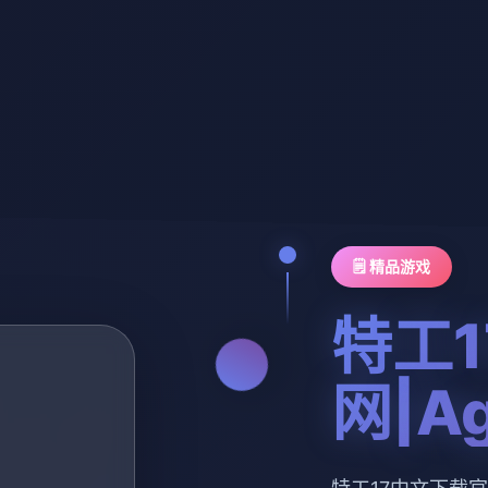
🗒️ 精品游戏
特工
网|Ag