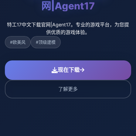
网|Agent17
特工17中文下载官网|Agent17。专业的游戏平台，为您提
供优质的游戏体验。
#欧美风
#顶级建模
现在下载
了解更多