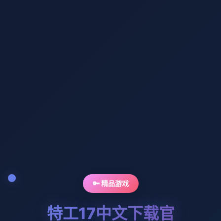
🔑 精品游戏
特工17中文下载官