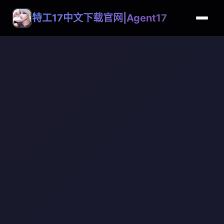
特工17中文下载官网|Agent17