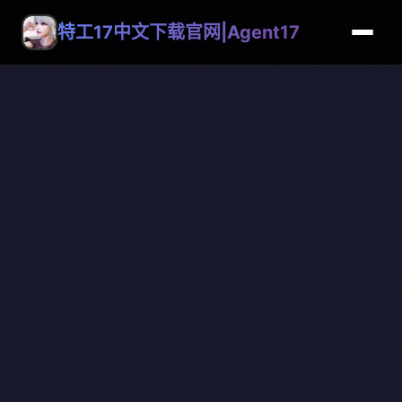
特工17中文下载官网|Agent17