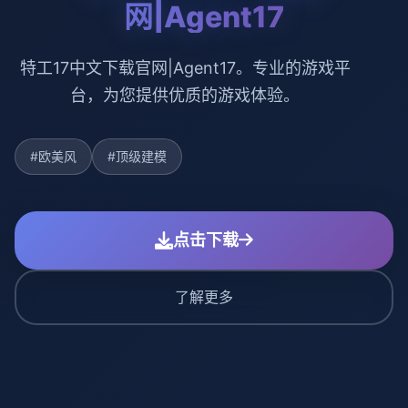
网|Agent17
特工17中文下载官网|Agent17。专业的游戏平
台，为您提供优质的游戏体验。
#欧美风
#顶级建模
点击下载
了解更多