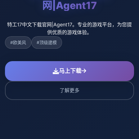
网|Agent17
特工17中文下载官网|Agent17。专业的游戏平台，为您提
供优质的游戏体验。
#欧美风
#顶级建模
马上下载
了解更多