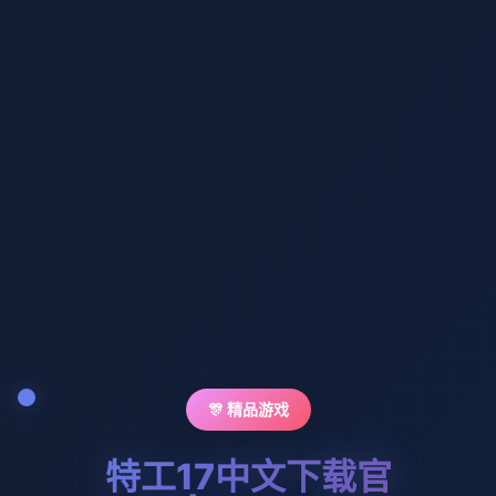
🎊 精品游戏
特工17中文下载官