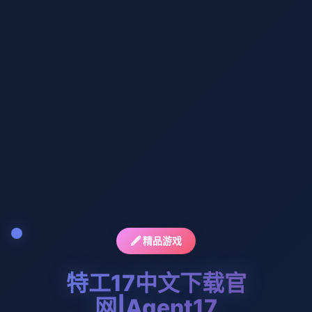
🖋️ 精品游戏
特工17中文下载官
网|Agent17