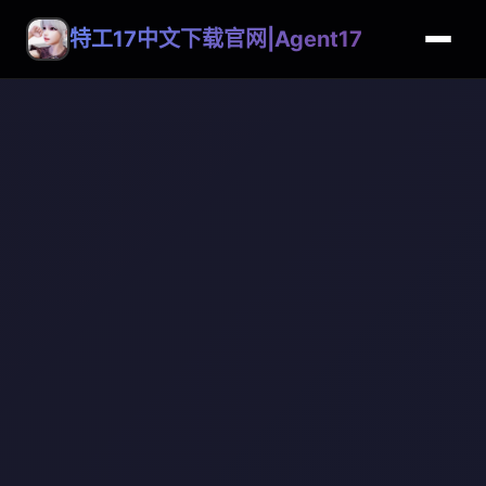
特工17中文下载官网|Agent17