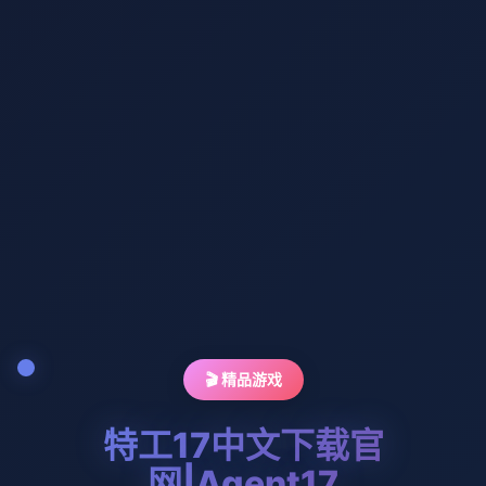
🎬 精品游戏
特工17中文下载官
网|Agent17