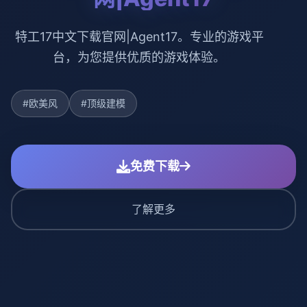
特工17中文下载官网|Agent17。专业的游戏平
台，为您提供优质的游戏体验。
#欧美风
#顶级建模
免费下载
了解更多