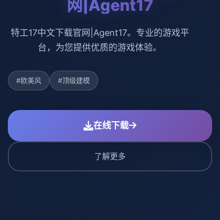
网|Agent17
特工17中文下载官网|Agent17。专业的游戏平
台，为您提供优质的游戏体验。
#欧美风
#顶级建模
在线下载
了解更多