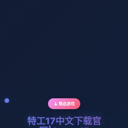
🧹 精品游戏
特工17中文下载官