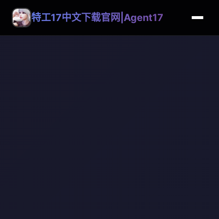
特工17中文下载官网|Agent17