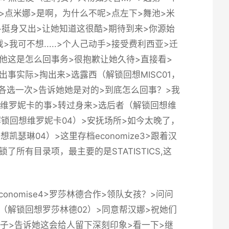
娜>点米娜>是啊，为什么不呢>点左下>舞池>米
开>挺身又出>让她知道这很酷>期待到来>你源始
>我可不想.....>个人己动手>接受费利西亚>迁
问他这是怎么回事务>很抱歉让她久待>直接看>
握手>说出事实际>掏出来>选露西（
解锁回想MISC01，
各选一次>告诉她她是对的>到底怎么回事？>我
问维罗妮卡的事>转过身来>选后者（
解锁回想维
解锁回想维罗妮卡04
）>安抚场所>如今太晚了，
想凯瑟琳04
）>
这里存档economize3
>跟着汉
了所有目录项，最主要的是STATISTICS,这
nomise4
>罗莎林德合作>领队女孩？>问问
（
解锁回想罗莎林德02
）>同意帮汉娜>祝她们
子>告诉她这会给人留下深刻印象>看一下>继