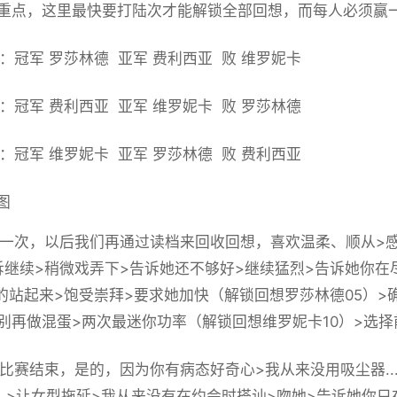
重点，这里最快要打陆次才能解锁全部回想，而每人必须赢
冠军 罗莎林德 亚军 费利西亚 败 维罗妮卡
冠军 费利西亚 亚军 维罗妮卡 败 罗莎林德
冠军 维罗妮卡 亚军 罗莎林德 败 费利西亚
次，以后我们再通过读档来回收回想，喜欢温柔、顺从>感
>告诉继续>稍微戏弄下>告诉她还不够好>继续猛烈>告诉她你
的站起来>饱受崇拜>要求她加快（
解锁回想罗莎林德05
）>
别再做混蛋>两次最迷你功率（
解锁回想维罗妮卡10
）>选择
赛结束，是的，因为你有病态好奇心>我从来没用吸尘器...>
）>让女型拖延>我从来没有在约会时搭讪>吻她>告诉她你只