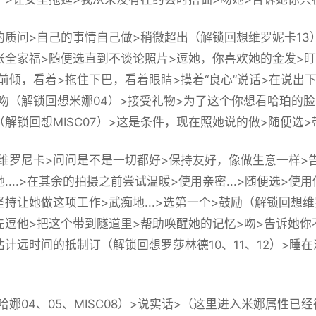
的质问>自己的事情自己做>稍微超出（
解锁回想维罗妮卡13
张全家福>随便选直到不谈论照片>逗她，你喜欢她的金发>盯着
前倾，看着>拖住下巴，看着眼睛>摸着“良心”说话>在说出下
吻（
解锁回想米娜04
）>接受礼物>为了这个你想看哈珀的脸
（
解锁回想MISC07
）>这是条件，现在照她说的做>随便选>
维罗尼卡>问问是不是一切都好>保持友好，像做生意一样>
她....>在其余的拍摄之前尝试温暖>使用亲密...>随便选>
坚持让她做这项工作>武痴地...>选第一个>鼓励（
解锁回想维罗
先逗他>把这个带到隧道里>帮助唤醒她的记忆>吻>告诉她你不
估计远时间的抵制订（
解锁回想罗莎林德10、11、12
）>睡在
哈娜04、05、MISC08）>说实话>（这里进入米娜属性