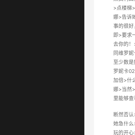
>点楼梯
娜>告诉
事的很好
即>要求
去你的！>
同维罗妮
至少数是
罗妮卡02
加倍>什
娜>当然
里能够查
断然否认
她急什么
玩的开心