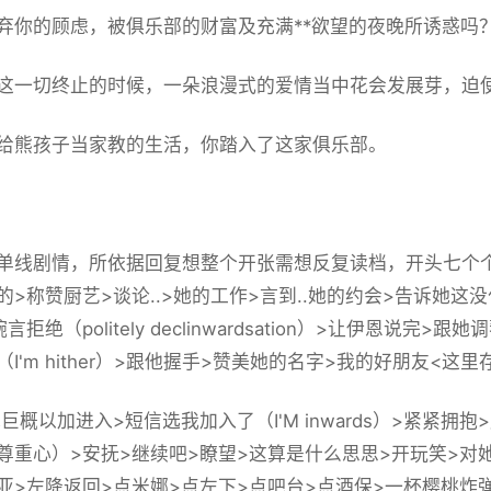
弃你的顾虑，被
俱乐部的财富及充满**欲望的夜晚所诱惑吗
这一切终止的时候，一朵浪漫式的爱情当中花会发展芽，迫
给熊孩子当家教的生活，你踏入了这家俱乐部。
单线剧情，所依据回复想整个开张需想反复读档，开头七个个疑
的>称赞厨艺>谈论..>她的工作>言到..她的约会>告诉她
拒绝（politely declinwardsation）>让伊恩说完>跟
I'm hither）>跟他握手>赞美她的名字>我的好朋友<
这里存
她巨概以加进入>短信选我加入了（I'M inwards）>紧紧
尊重心）>安抚>继续吧>瞭望>这算是什么思思>开玩笑>对
亚>左降返回>点米娜>点左下>点吧台>点酒保>一杯樱桃炸弹