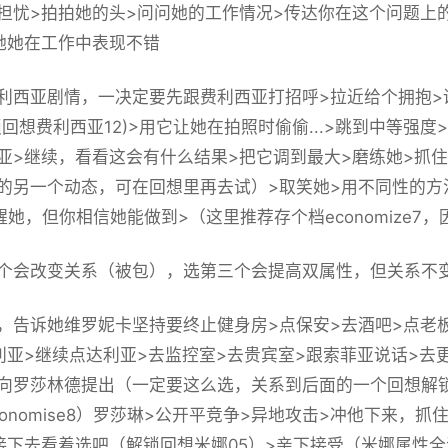
担忧>拍拍她的头>问问她的工作情况>传达你在这个问题上
她她在工作中表现不错
利西亚剧情，一决定要先跟费利西亚打招呼>拉近给个拥抱>
回想费利西亚12
)>用它让她在拍照时偷偷...>跳到中等强
亚>继续，看看这会有什么结果>把它调到最大>磨练她>抓
的另一个动态，可在回想里再去试）>取笑她>用不同性的方
醒她，但你相信她能做到>（
这里推荐存个档economize
个会改变关系（被包），选第三个会提高双属性，但关系不
，告诉她维罗妮卡坚持要终止健身房>点保安>去酒吧>点老
利亚>继续点达利亚>去监控室>去贵宾室>跟索菲亚说话>去
向罗莎林德提出（
一定要这么选，关系到后面的一个回想解
nomise8
）罗莎琳>公开平竞争>异地攻击>冲他下来，抓住他
接下去看着选吧（
解锁回想米娜05
）>亲下接受（米娜属性全