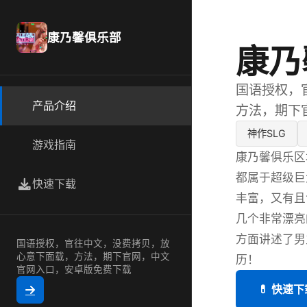
康乃馨俱乐部
康乃
国语授权，
产品介绍
方法，期下
神作SLG
游戏指南
康乃馨俱乐区
都属于超级巨
快速下载
丰富，又有且
几个非常漂亮
方面讲述了男
国语授权，官往中文，没费拷贝，放
心意下面载，方法，期下官网，中文
历！
官网入口，安卓版免费下载
💊 快速下