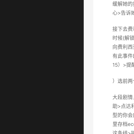
缓解她的
心>告诉
接下去费
时候(
解锁
向费利西
有此事件
15
）>提
）选前两
大段剧情
助>点达
型的你会
里存档eco
这条线>