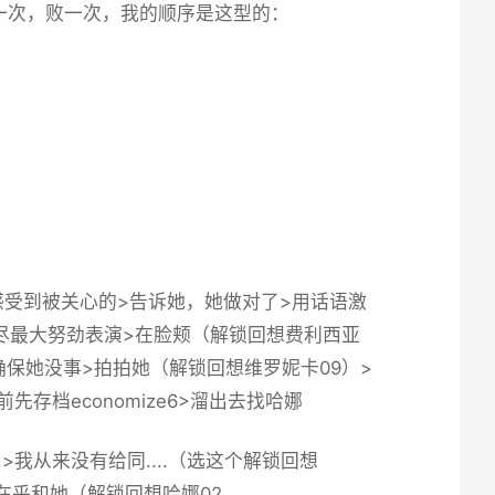
一次，败一次，我的顺序是这型的：
受到被关心的>告诉她，她做对了>用话语激
在尽最大努劲表演>在脸颊（
解锁回想费利西亚
确保她没事>拍拍她（
解锁回想维罗妮卡09
）>
前先
存档economize6
>溜出去找哈娜
我从来没有给同....（
选这个解锁回想
在乎和她（
解锁回想哈娜02