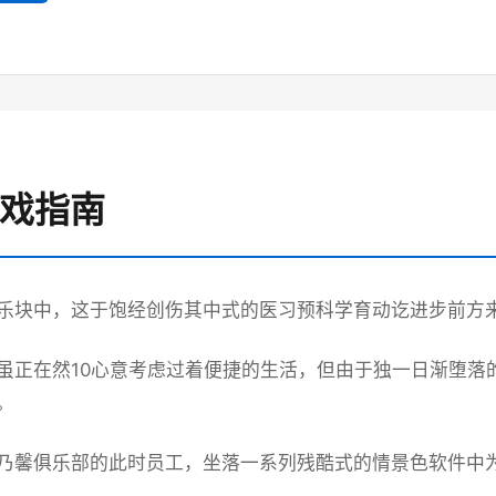
游戏指南
乐块中，这于饱经创伤其中式的医习预科学育动讫进步前方
虽正在然10心意考虑过着便捷的生活，
但由于独一日渐堕落
。
乃馨俱乐部的此时员工，坐落一系列残酷式的情景色软件中