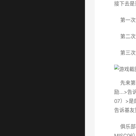
接下去是
第一次：
第二次：
第三次：
先来第一
励...
07
）>是
告诉基友
俱乐部比
MISC06