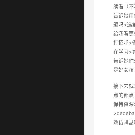
续看（不
告诉她用
题吗>选
给我看更多
打招呼>
在学习>
告诉她你
是好女孩
接下去就
点的都点
保持资深>
>dede
效仿凯瑟