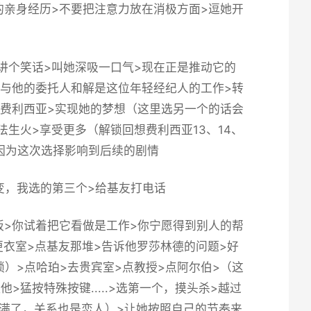
的亲身经历>不要把注意力放在消极方面>逗她开
讲个笑话>叫她深吸一口气>现在正是推动它的
度>与他的委托人和解是这位年轻经纪人的工作>转
住费利西亚>实现她的梦想（这里选另一个的话会
法生火>享受更多（
解锁回想费利西亚13、14、
7，因为这次选择影响到后续的剧情
变，我选的第三个>给基友打电话
板>你试着把它看做是工作>你宁愿得到别人的帮
更衣室>点基友那堆>告诉他罗莎林德的问题>好
锁
）>点哈珀>去贵宾室>点教授>点阿尔伯>（
这
>猛按特殊按键.....>选第一个，摸头杀>越过
满了，关系也是恋人）>让她按照自己的节奏来