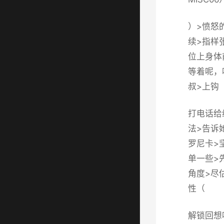
）>愤怒
续>指样
位上身体
等着呢，
叔>上钩
打电话给
法>告诉
罗尼卡>
单一些>
角度>尽
性（
解锁回想