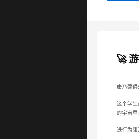
🚀 
康乃馨俱
这个学生
的宇宙里
进行为康