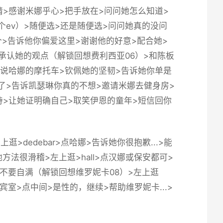
>感谢米娜乎心>把手放在>问问她怎么知道>
ev）>随便选>还是随便选>问问她真的没问
个>告诉他你偏爱这里>谢谢他的好意>配合她>
子>承认她的观点（
解锁回想费利西亚06
）>和陈板
说说哈娜的摩托车>钦佩她的坚韧>告诉她你单是
了>告诉凯瑟琳你真的不想>邀请米娜去健身房>
待>让她证明确自己>取笑伊恩的童年>短信回你
dedebar>点哈娜>告诉她你很抱歉...>能
方法很滑稽>左上逛>hall>点汉娜或保安都可>
告诉她不要自满（解锁回想维罗妮卡08）>左上逛
贵宾室>点中间>是性的，继续>帮助维罗妮卡...>