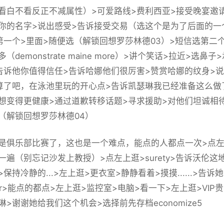
看白不看反正不减属性）>可爱路线>费利西亚>接受晚宴邀请
你的名字>说出感受>告诉接受交易（选这个是为了后面的一个
第一个>里面>随便选（
解锁回想罗莎林德03
）>短信选第二
（demonstrate maine more）>讲个笑话>拉近>选鼻
告诉他你值得信任>告诉哈娜他们很厉害>赞赏哈娜的纹身>
算了吧，在泳池里玩的开心点>告诉凯瑟琳我已经准备这么做
想变得更健康>通过道歉转移话题>寻求援助>对他们坦诚相
（
解锁回想罗莎林德04
）
是俱乐部比赛了，这也是一个难点，能点的人都点一次>点左上逛>
一遍（别忘记沙发上教授）>点左上逛>surety>告诉沃伦这地
保持冷静的...>左上逛>更衣室>静静看着>摸摸......>
bar>能点的都点>左上逛>监控室>电脑>看一下>左上逛>VIP
琳>谢谢她给我们这个机会>选择前先
存档economize5