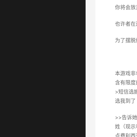
你将会放
也许者在
为了摆脱
本游戏非
含有限度
>短信选婉言
选我到了（
>>告诉
姓（现示
点费利西