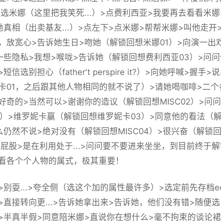
>选米娜（这里把我笑死...）>点费利西亚>我要再去看看米
她真相（出卖基友...）>点左下>点米娜>帮帮米娜>叫他走
，放宽心>告诉她生日>吻她（
解锁回想米娜01
）>向演一出戏
一些隐私>我想>喉咙>告诉她（
解锁回想费利西亚03
）>问
短信选别担心（father't perspire it?）>向她呼喊>
卡01，之后跟其他人物相同的就不说了
）>请她喝咖啡>二个
好奇的>当然可以>谢谢你的造议（
解锁回想MISC02
）>问
）>维罗妮卡赢（
解锁回想维罗妮卡03
）>同意他的看法（
么仍然不说>绝对没有（
解锁回想MISC04
）>很兴奋（
解锁回
>屁股>是在利用处于...>问问要不要进来坐坐，到目前终于解锁
看各个个人物的属式，极其重要！
>别耍...>夸全侧（选这个加的属性最许多）>
选定前先存档eco
>直接转向更...>告诉她拿出来>告诉她，他们没有错>随便选
>半真半假>同意陪米娜>直说你在想什么>毫不拘束的谈论裙