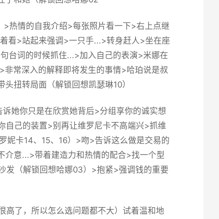
）>热情的自我介绍>每张照片看一下>右上点继
看>站起来强调>一只手...>转身赶人>坐在座
句台词的时候抓住...>加入自己的表演>米娜在
>非常深入的解释即将发生的事情>哈珀说是叔
带头扭转局面（
解锁回想凯瑟琳10
）
告诉她你只是在欣赏她背后>分组享你的诚实想
使用你自己的装置>别再让维罗尼卡不高端兴>抓维
妮卡14、15、16
）>吻>告诉这么做是交易的
介意...>带着建造力和热情的配合>找一个型
沙发（
解锁回想哈娜03
）>抱紧>强调钱的重要
已经很高了，所以怎么选问题都不大）试着温和地