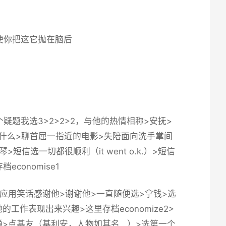
？
使你把这它抛在脑后
题我选3>2>2>2，与他的热情相称>安抚>
这没什么>聊首屈一指近的电影>失陪面向洗手掌间
她调琴>短信选一切都很顺利（it went o.k.）>短信
档economise1
拥抱>应用笑话感谢他>谢谢他>一直随便选>拿钱>选
她的工作表现出来兴趣>
这里存档economize2
>
>点基友（基利安，人物如其名...）>选第一个