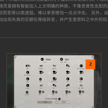
 精灵是拥有智能加入上文明确的种族，不像受兽性支配的
取而变得10类虚弱，难以承受哪怕一点点冲击。 另外，
动出现失真的巨额化等级异变，并产生意思料之中外的较
2