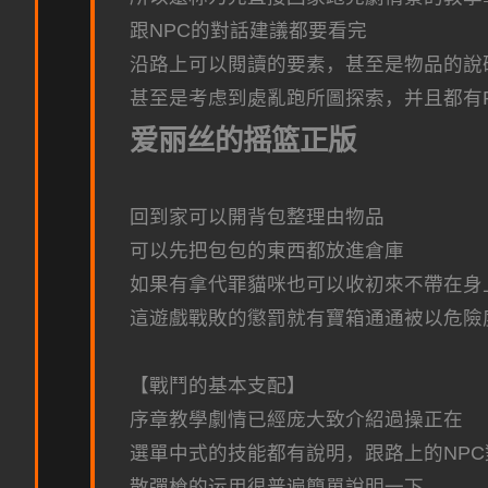
跟NPC的對話建議都要看完
沿路上可以閱讀的要素，甚至是物品的說
甚至是考虑到處亂跑所圖探索，并且都有
爱丽丝的摇篮正版
回到家可以開背包整理由物品
可以先把包包的東西都放進倉庫
如果有拿代罪貓咪也可以收初來不帶在身
這遊戲戰敗的懲罰就有寶箱通通被以危險
【戰鬥的基本支配】
序章教學劇情已經庞大致介紹過操正在
選單中式的技能都有說明，跟路上的NP
散彈槍的运用很普遍簡單說明一下