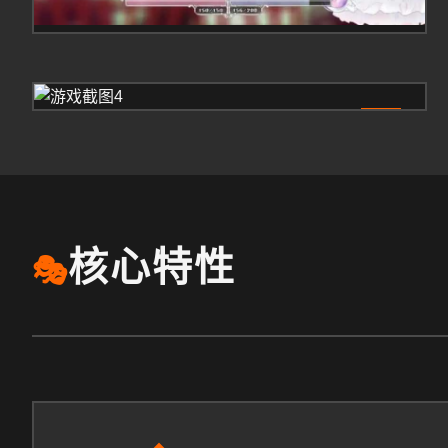
4
核心特性
🎭