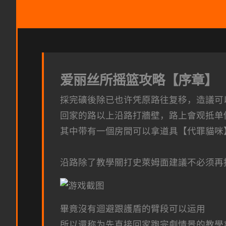
爱丽丝所摇篮攻略【序章】
採完礦後除已也许凭原路往复移，造議可
回家的路以上沿路打牆壁，路上會观抵单
其中带有一個房間可以拿道具【代罪貓咪
沿路除了教學關打史萊姆面建議不必须再
畢竟沒有迴避跟護盾的臂段可以运用
所以還称为先直接回家跑完劇情景的教學