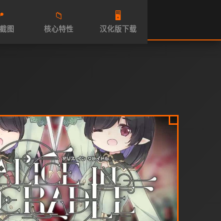

📁
🖥️
截图
核心特性
汉化版下载