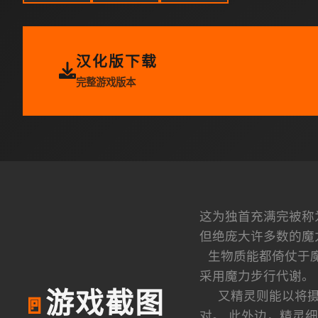
汉化版下载
完整游戏版本
这为独首充满完被称为
但绝庞大许多数的魔
生物质能都倚仗于魔
采用魔力步行代谢。
又精灵则能以将
游戏截图
🚪
对。 此外边，精灵