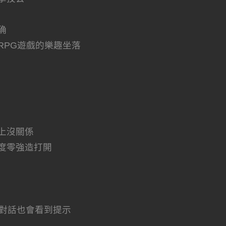
确
RPG遊戲的樂趣坐落
上沒關係
度零強造打開
C對話也會看到提示