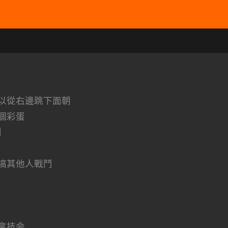
以從右邊跳下面朝
個彩蛋
】
搞其他人戰鬥
拿技会