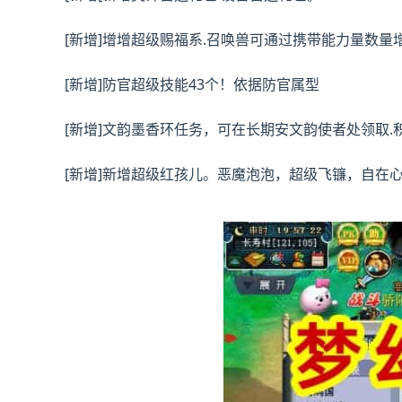
[新增]增增超级赐福系.召唤兽可通过携带能力量数量
[新增]防官超级技能43个！依据防官属型
[新增]文韵墨香环任务，可在长期安文韵使者处领取.
[新增]新增超级红孩儿。恶魔泡泡，超级飞镰，自在