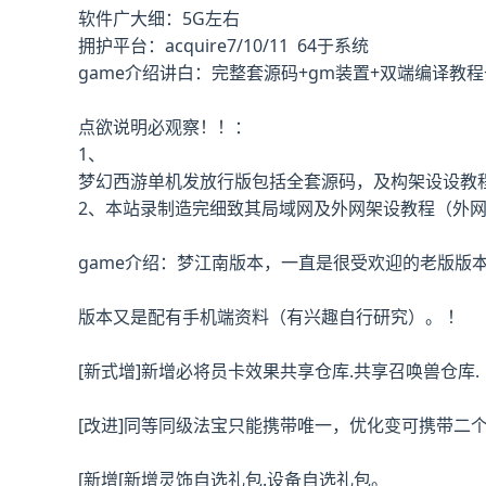
软件广大细：5G左右
拥护平台：acquire7/10/11 64于系统
game介绍讲白：完整套源码+gm装置+双端编译教
点欲说明必观察！！：
1、
梦幻西游单机
发放行版包括全套源码，及构架设设教
2、本站录制造完细致其局域网及外网架设教程（外
game介绍：梦江南版本，一直是很受欢迎的老版版
版本又是配有手机端资料（有兴趣自行研究）。 ！
[新式增]新增必将员卡效果共享仓库.共享召唤兽仓库.
[改进]同等同级法宝只能携带唯一，优化变可携带二个
[新增[新增灵饰自选礼包.设备自选礼包。