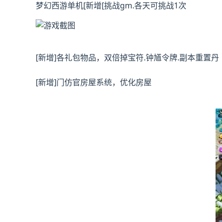
梦幻西游单机
[新增[挑战gm.各天可挑战1次
[新增]各礼包物品，双倍掉宝符.钟馗令牌.副本重置丹
[新增]门仿官房屋系统，优化房屋