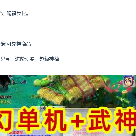
增加赐福步化。
积部可兑换商品
心思袁，进阶沙暴，超级神柚